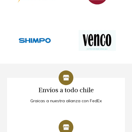
Envíos a todo chile
Envíos a todo chile
FedEx nos permite monitorear el envío, estado y
Graicas a nuestra alianza con FedEx
recepción de todos nuestros productos, garantizando
un servicio de primera calidad.