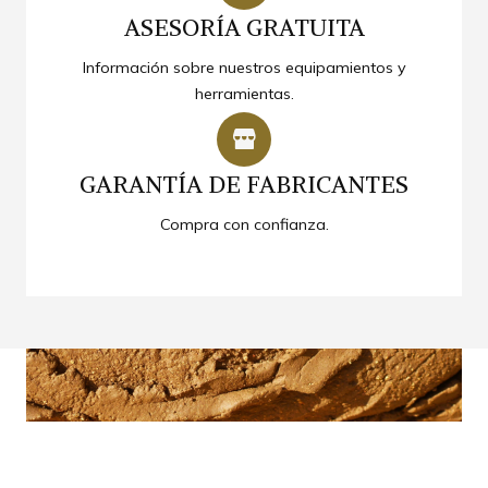
ASESORÍA GRATUITA
ASESORÍA GRATUITA
Te orientamos con respecto a las opciones y
Información sobre nuestros equipamientos y
propiedades de cada producto.
herramientas.
GARANTÍA DE FABRICANTES
GARANTÍA DE FABRICANTES
Todos los equipos de nuestra tienda cuentan con
Compra con confianza.
garantía oficial de sus fabricantes.